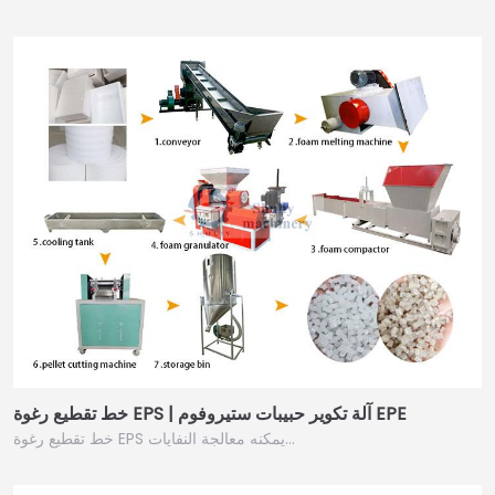
خط تقطيع رغوة EPS | آلة تكوير حبيبات ستيروفوم EPE
خط تقطيع رغوة EPS يمكنه معالجة النفايات…