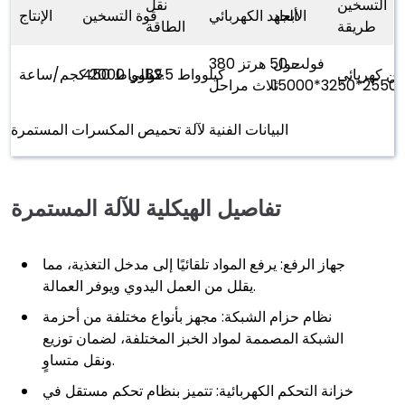
التسخين
نقل
الأبعاد
الجهد الكهربائي
قوة التسخين
الإنتاج
طريقة
الطاقة
380 فولت 50 هرتز
حول
ن كهربائي
32.5 كيلوواط
حوالي 2000 كجم/ساعة
450 كيلوواط
2550مم
ثلاث مراحل
البيانات الفنية لآلة تحميص المكسرات المستمرة
تفاصيل الهيكلية للآلة المستمرة
جهاز الرفع: يرفع المواد تلقائيًا إلى مدخل التغذية، مما
يقلل من العمل اليدوي ويوفر العمالة.
نظام حزام الشبكة: مجهز بأنواع مختلفة من أحزمة
الشبكة المصممة لمواد الخبز المختلفة، لضمان توزيع
ونقل متساوٍ.
خزانة التحكم الكهربائية: تتميز بنظام تحكم مستقل في