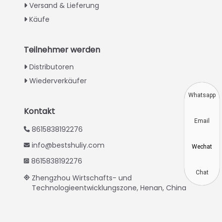
Versand & Lieferung
Urdu
Käufe
Swahili
Turkish
Teilnehmer werden
Indonesian
Distributoren
Thai
Wiederverkäufer
Vietnamese
Whatsapp
Japanese
Kontakt
Email
Korean
8615838192276
Hindi
info@bestshuliy.com
Wechat
Chinese
8615838192276
Spanish
Chat
Zhengzhou Wirtschafts- und
Technologieentwicklungszone, Henan, China
Russian
Portuguese
French