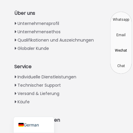
Thai
Über uns
Vietnamese
Whatsapp
Unternehmensprofil
Japanese
Unternehmensethos
Email
Korean
Qualifikationen und Auszeichnungen
Hindi
Globaler Kunde
Wechat
Chinese
Service
Spanish
Chat
Russian
Individuelle Dienstleistungen
Technischer Support
Portuguese
Versand & Lieferung
French
Käufe
Arabic
English
Teilnehmer werden
German
Distributoren