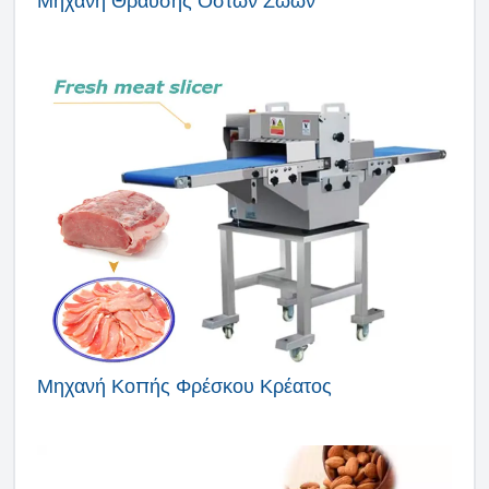
Μηχανή Θραύσης Οστών Ζώων
Μηχανή Κοπής Φρέσκου Κρέατος