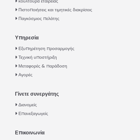
κουλτούρα εταιρείας
Πιστοποιήσεις και τιμητικές διακρίσεις
Παγκόσμιος πελάτης
Υπηρεσία
Italian
Εξυπηρέτηση προσαρμογής
Τεχνική υποστήριξη
Urdu
Μεταφορές & παράδοση
Swahili
Αγορές
Turkish
Indonesian
Γίνετε συνεργάτης
Thai
Διανομείς
Vietnamese
Επανεξαγωγείς
Japanese
Whatsapp
Korean
Επικοινωνία
Email