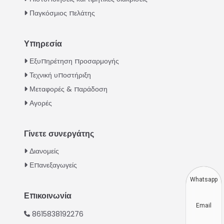
Παγκόσμιος πελάτης
Υπηρεσία
Italian
Εξυπηρέτηση προσαρμογής
Τεχνική υποστήριξη
Urdu
Μεταφορές & παράδοση
Swahili
Αγορές
Turkish
Indonesian
Γίνετε συνεργάτης
Thai
Διανομείς
Vietnamese
Επανεξαγωγείς
Japanese
Whatsapp
Korean
Επικοινωνία
Email
Hindi
8615838192276