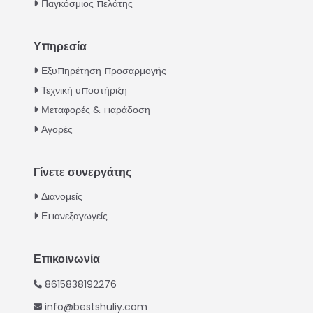
Παγκόσμιος πελάτης
Υπηρεσία
Italian
Εξυπηρέτηση προσαρμογής
Τεχνική υποστήριξη
Urdu
Μεταφορές & παράδοση
Swahili
Αγορές
Turkish
Indonesian
Γίνετε συνεργάτης
Thai
Διανομείς
Vietnamese
Επανεξαγωγείς
Japanese
Korean
Επικοινωνία
Hindi
8615838192276
Chinese
info@bestshuliy.com