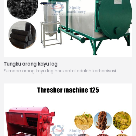
Tungku arang kayu log
Furnace arang kayu log horizontal adalah karbonisasi…