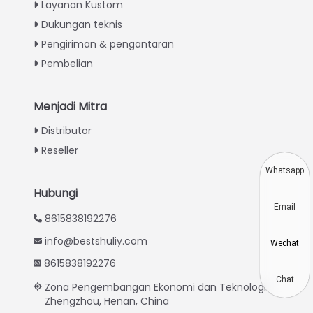
Italian
Layanan Kustom
Dukungan teknis
Greek
Pengiriman & pengantaran
Urdu
Pembelian
Swahili
Turkish
Menjadi Mitra
Thai
Distributor
Vietnamese
Reseller
Japanese
Whatsapp
Korean
Hubungi
Email
Hindi
8615838192276
Chinese
info@bestshuliy.com
Wechat
Spanish
8615838192276
Russian
Chat
Zona Pengembangan Ekonomi dan Teknologi
Zhengzhou, Henan, China
Portuguese