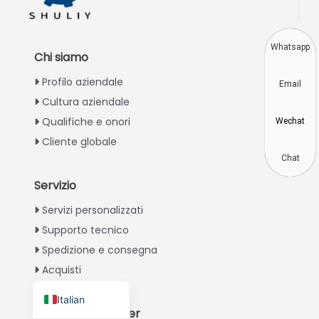
Vietnamese
Japanese
Whatsapp
Chi siamo
Korean
Profilo aziendale
Email
Hindi
Cultura aziendale
Chinese
Qualifiche e onori
Wechat
Spanish
Cliente globale
Russian
Chat
Portuguese
Servizio
German
Servizi personalizzati
French
Supporto tecnico
Spedizione e consegna
Arabic
Acquisti
English
Italian
Diventa un Partner