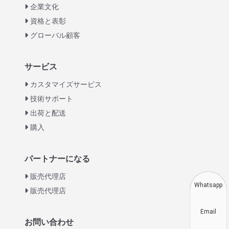
企業文化
資格と表彰
グローバル顧客
Italian
サービス
Greek
カスタマイズサービス
Urdu
技術サポート
出荷と配送
Swahili
購入
Turkish
Indonesian
パートナーになる
Thai
販売代理店
Vietnamese
Whatsapp
販売代理店
Korean
Email
Hindi
お問い合わせ