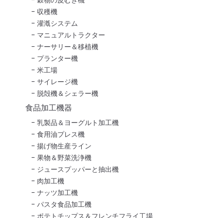
収穫機
灌漑システム
マニュアルトラクター
ナーサリー＆移植機
プランター機
米工場
サイレージ機
脱殻機＆シェラー機
食品加工機器
乳製品＆ヨーグルト加工機
食用油プレス機
揚げ物生産ライン
果物＆野菜洗浄機
ジュースプッパーと抽出機
肉加工機
ナッツ加工機
パスタ食品加工機
ポテトチップス＆フレンチフライ工場