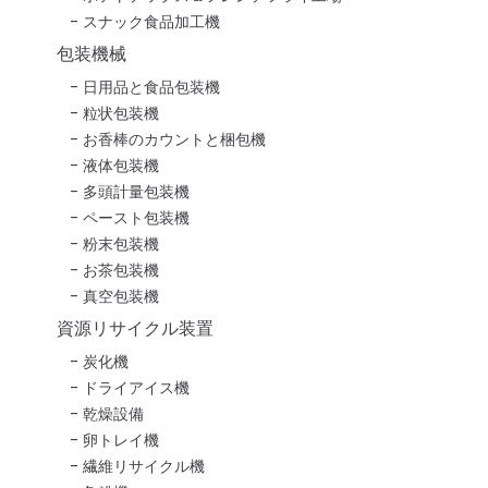
スナック食品加工機
包装機械
日用品と食品包装機
粒状包装機
お香棒のカウントと梱包機
液体包装機
多頭計量包装機
ペースト包装機
粉末包装機
お茶包装機
真空包装機
資源リサイクル装置
炭化機
ドライアイス機
乾燥設備
卵トレイ機
繊維リサイクル機