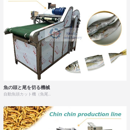
魚の頭と尾を切る機械
自動魚頭カット機（魚尾…