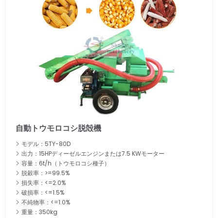
自動トウモロコシ脱殻機
モデル：5TY-80D
出力：15HPディーゼルエンジンまたは7.5 KWモーター
容量：6t/h（トウモロコシ種子）
脱穀率：>=99.5%
損失率：<=2.0%
破損率：<=1.5%
不純物率：<=1.0%
重量：350kg