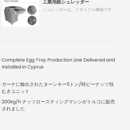
工業用紙シュレッダー
シュレッダーは、リサイクル機械です…
Complete Egg Tray Production Line Delivered and
Installed in Cyprus
Italian
ガーナに輸出されたターンキー5トン/時ピーナッツ殻
むきユニット
Greek
200kg/h ナッツロースティングマシンがトルコに販売
Urdu
されました
Swahili
Turkish
Indonesian