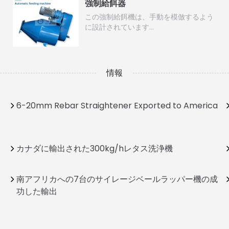
強制給餌器
この強制給餌機は、手動を模倣するよう
に設計されています…
情報
6-20mm Rebar Straightener Exported to America
カナダに輸出された300kg/hレタス洗浄機
南アフリカへの7台のサイレージベールラッパー機の成
功した輸出