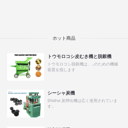
ホット商品
トウモロコシ皮むき機と脱穀機
トウモロコシ脱穀機は、…のための機械
装置を指します
シーシャ炭機
Shisha 炭押出機は広く使用されていま
す…