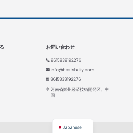
Thai
Vietnamese
Korean
Hindi
る
お問い合わせ
Chinese
Spanish
8615838192276
Russian
info@bestshuliy.com
Portuguese
8615838192276
German
河南省鄭州経済技術開発区、中
国
French
Arabic
English
Japanese