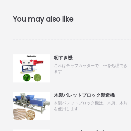
籾すき機
これはチャフカッターで、〜を処理でき
ます
木製パレットブロック製造機
木製パレットブロック機は、木屑、木片
を使用します…