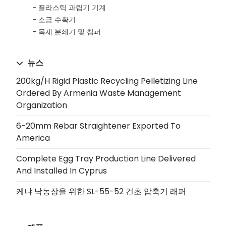
플라스틱 과립기 기계
소금 수확기
목재 분쇄기 및 칩퍼
뉴스
200kg/h Rigid Plastic Recycling Pelletizing Line
Ordered By Armenia Waste Management
Organization
6-20mm Rebar Straightener Exported To
America
Complete Egg Tray Production Line Delivered
And Installed In Cyprus
케냐 낙농장을 위한 SL-55-52 건초 압축기 래퍼