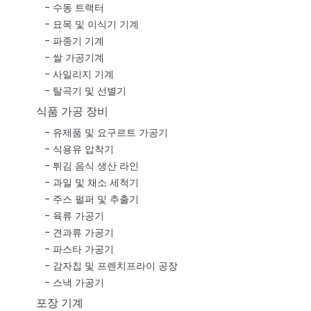
수동 트랙터
묘목 및 이식기 기계
파종기 기계
쌀 가공기계
사일리지 기계
탈곡기 및 선별기
식품 가공 장비
유제품 및 요구르트 가공기
식용유 압착기
튀김 음식 생산 라인
과일 및 채소 세척기
주스 펄퍼 및 추출기
육류 가공기
견과류 가공기
파스타 가공기
감자칩 및 프렌치프라이 공장
스낵 가공기
포장 기계