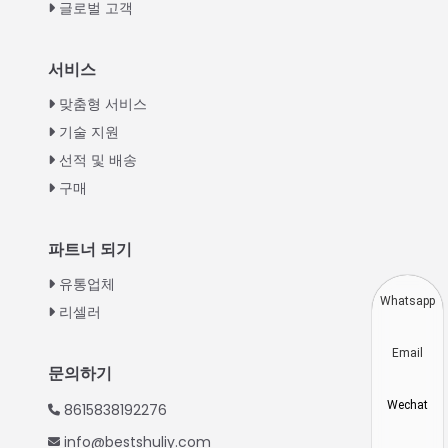
글로벌 고객
Italian
서비스
Greek
맞춤형 서비스
Urdu
기술 지원
선적 및 배송
Swahili
구매
Turkish
Indonesian
파트너 되기
Thai
유통업체
Vietnamese
Whatsapp
리셀러
Japanese
Email
Hindi
문의하기
Chinese
Wechat
8615838192276
Spanish
info@bestshuliy.com