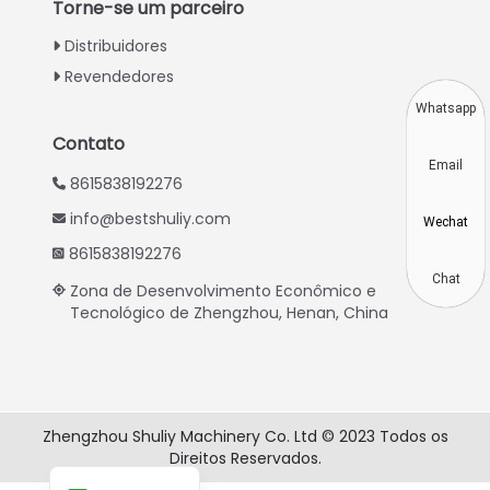
Torne-se um parceiro
Indonesian
Distribuidores
Thai
Revendedores
Vietnamese
Whatsapp
Japanese
Contato
Email
Korean
8615838192276
Hindi
info@bestshuliy.com
Wechat
Chinese
8615838192276
Spanish
Chat
Zona de Desenvolvimento Econômico e
Tecnológico de Zhengzhou, Henan, China
Russian
German
French
Arabic
Zhengzhou Shuliy Machinery Co. Ltd © 2023 Todos os
Direitos Reservados.
English