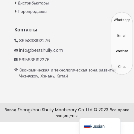
Дистрибьюторы
Thai
Перепродавцы
Vietnamese
Whatsapp
Japanese
Контакты
Email
Korean
8615838192276
Hindi
info@bestshuliy.com
Wechat
Chinese
8615838192276
Spanish
Chat
Экономическая и технологическая зона развития
Чжэнчжоу, Хэнань, Китай
Portuguese
German
French
Arabic
Завод Zhengzhou Shuliy Machinery Co. Ltd © 2023 Все права
защищены.
English
Russian