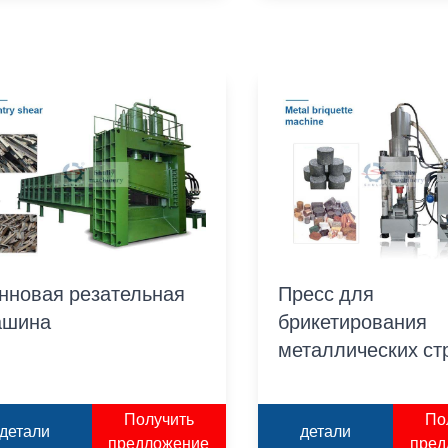
нновая резательная
Пресс для
ашина
брикетирования
металлических ст
Получить
По
детали
детали
предложение
пред