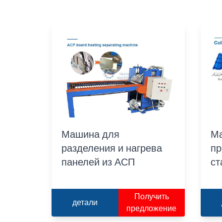
Машина для
М
разделения и нагрева
пр
панелей из АСП
ст
Получить
детали
предложение