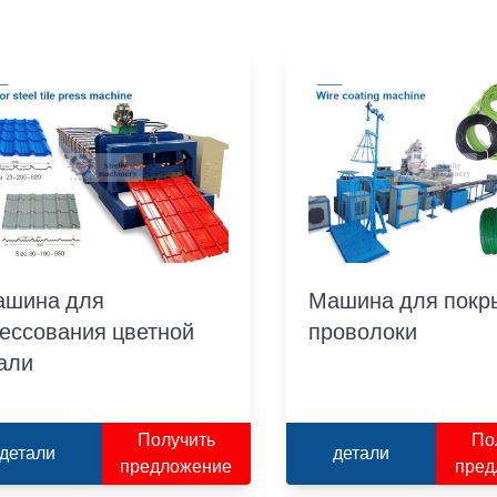
ашина для
Машина для покр
ессования цветной
проволоки
али
Получить
По
детали
детали
предложение
пред