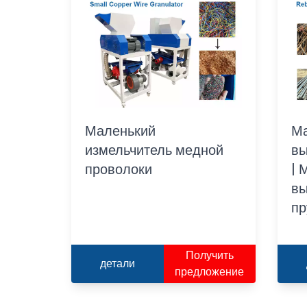
Маленький
М
измельчитель медной
вы
проволоки
| 
вы
пр
Получить
детали
предложение