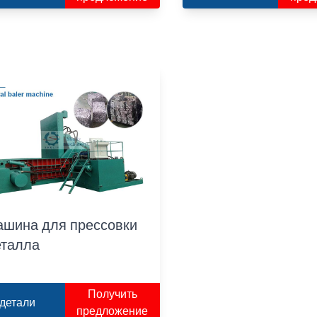
шина для прессовки
талла
Получить
детали
предложение