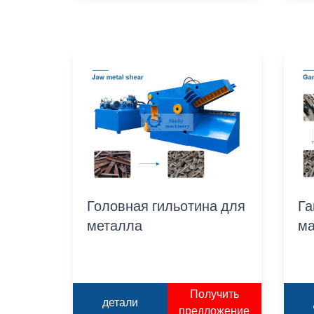
Головная гильотина для
Га
металла
м
Получить
детали
предложение