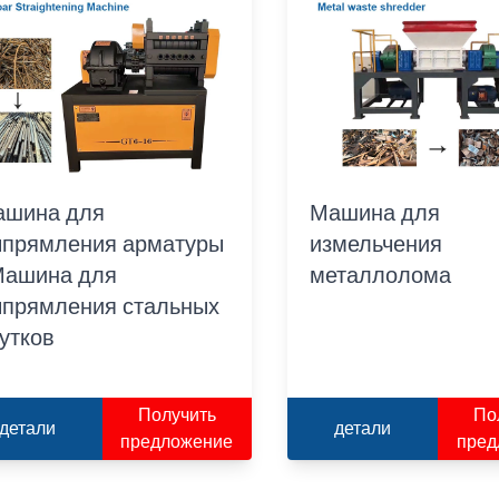
ашина для
Машина для
прямления арматуры
измельчения
Машина для
металлолома
прямления стальных
утков
Получить
По
детали
детали
предложение
пред