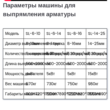
Параметры машины для
выпрямления арматуры
Модель
SL-6-10
SL-6-14
SL-8-16
SL-14-25
Диаметр выпрямляемого прутка
6-10мм
6-14мм
8-16мм
14-25мм
Количество выпрямлений
5 отверстий, 20 раз/час
5 отверстий, 20 раз/час
5 отверстий, 20 раз/ча
6 отверстий
Длина выпрямления
500-2000мм
500-2000мм
500-2000мм
500-2000
Мощность двигателя
4кВт
5кВт
5кВт
15кВт
Вес машины
570кг
730кг
750кг
980кг
Габариты машины
1100*720*1150мм
1200*7890*1220мм
1250*820*1300мм
1550*890*