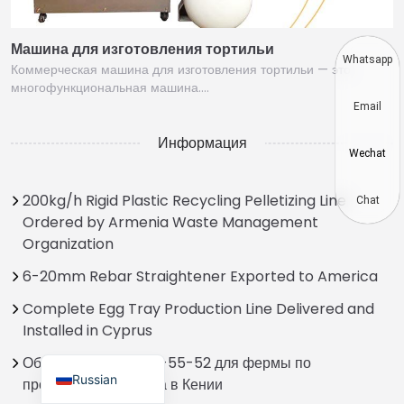
Thai
Машина для изготовления тортильи
Vietnamese
Whatsapp
Коммерческая машина для изготовления тортильи — это
Japanese
многофункциональная машина.…
Email
Korean
Информация
Hindi
Wechat
Chinese
200kg/h Rigid Plastic Recycling Pelletizing Line
Spanish
Chat
Ordered by Armenia Waste Management
Portuguese
Organization
German
6-20mm Rebar Straightener Exported to America
French
Complete Egg Tray Production Line Delivered and
Arabic
Installed in Cyprus
English
Обертка для сена SL-55-52 для фермы по
Russian
производству молока в Кении