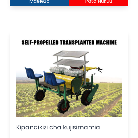
Maelezo
Pata Nukuu
Kipandikizi cha kujisimamia