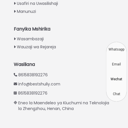
Usafiri na Uwasilishaji
Turkish
Manunuzi
Indonesian
Thai
Fanyika Mshirika
Vietnamese
Wasambazaji
Wauzaji wa Rejareja
Japanese
Whatsapp
Korean
Wasiliana
Email
Hindi
8615838192276
Chinese
Wechat
info@bestshuliy.com
Spanish
8615838192276
Russian
Chat
Eneo la Maendeleo ya Kiuchumi na Teknolojia
Portuguese
la Zhengzhou, Henan, China
German
French