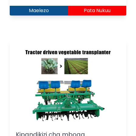
Maelezo
Pata Nukuu
Kipandikizi cha mboga