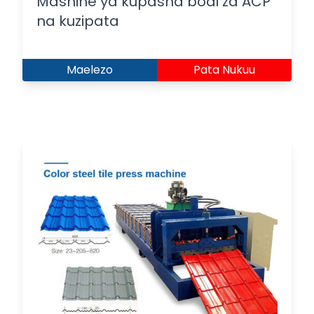
Mashine ya kupasha bodi za ACP
na kuzipata
Maelezo
Pata Nukuu