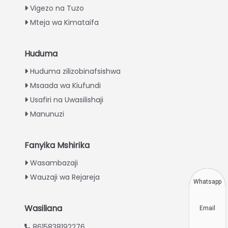
Vigezo na Tuzo
Mteja wa Kimataifa
Huduma
Italian
Huduma zilizobinafsishwa
Greek
Msaada wa Kiufundi
Urdu
Usafiri na Uwasilishaji
Turkish
Manunuzi
Indonesian
Thai
Fanyika Mshirika
Vietnamese
Wasambazaji
Wauzaji wa Rejareja
Japanese
Whatsapp
Korean
Wasiliana
Email
Hindi
8615838192276
Chinese