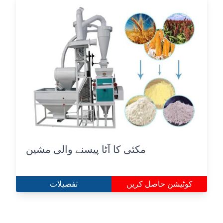
مکئی کا آٹا پیسنے والی مشین
کوٹیشن حاصل کریں
تفصیلات