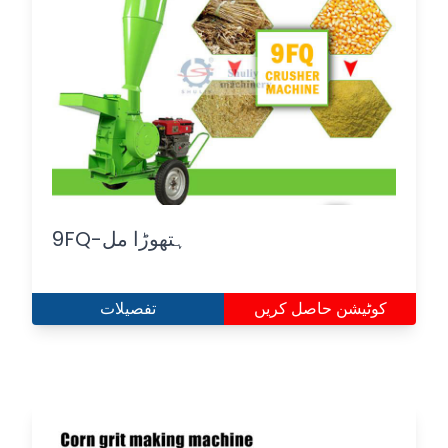
9FQ-ہتھوڑا مل
کوٹیشن حاصل کریں
تفصیلات