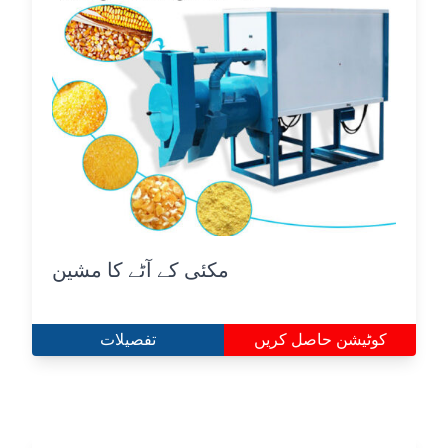
مکئی کے آٹے کا مشین
کوٹیشن حاصل کریں
تفصیلات