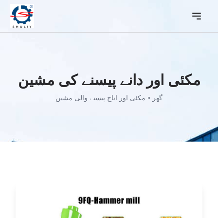
مکئی اور دانے پیسنے کی مشین
گھر
»
مکئی اور اناج پیسنے والی مشین