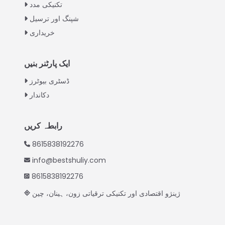
Swahili
تکنیکی مدد
شپنگ اور ترسیل
Turkish
خریداری
Indonesian
Thai
ایک پارٹنر بنیں
Vietnamese
ڈسٹری بیوٹرز
Japanese
دکاندار
Korean
Hindi
رابطہ کریں
Chinese
8615838192276
Spanish
info@bestshuliy.com
Russian
8615838192276
Portuguese
ژینژو اقتصادی اور تکنیکی ترقیاتی زون، ہینان، چین
German
French