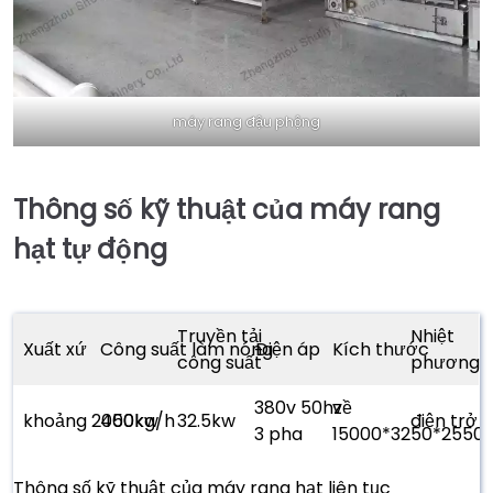
máy rang đậu phộng
Thông số kỹ thuật của máy rang
hạt tự động
Truyền tải
Nhiệt
Xuất xứ
Công suất làm nóng
Điện áp
Kích thước
công suất
phương 
380v 50hz
về
khoảng 2000kg/h
450kw
32.5kw
điện trở n
3 pha
15000*3250*255
Thông số kỹ thuật của máy rang hạt liên tục