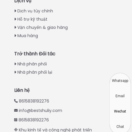
Dịch vụ
Italian
Dịch vụ tùy chỉnh
Hỗ trợ kỹ thuật
Greek
Vận chuyển & giao hàng
Urdu
Mua hàng
Swahili
Turkish
Trở thành Đối tác
Indonesian
Nhà phân phối
Thai
Nhà phân phối lại
Japanese
Whatsapp
Korean
Liên hệ
Email
Hindi
8615838192276
Chinese
info@bestshuliy.com
Wechat
Spanish
8615838192276
Russian
Chat
Khu kinh tế và công nghệ phát triển