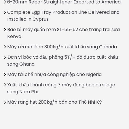
6-20mm Rebar Straightener Exported to America
Complete Egg Tray Production Line Delivered and
Installed in Cyprus
Bao bì máy quấn rơm SL-55-52 cho trang trại sữa
Kenya
Máy rửa xà lách 300kg/h xuất khẩu sang Canada
Đơn vị bóc vỏ đậu phộng 5T/H đã được xuất khẩu
sang Ghana
Máy tái chế nhựa công nghiệp cho Nigeria
Xuất khẩu thành công 7 máy đóng bao cỏ silage
sang Nam Phi
Máy rang hạt 200kg/h bán cho Thổ Nhĩ Kỳ