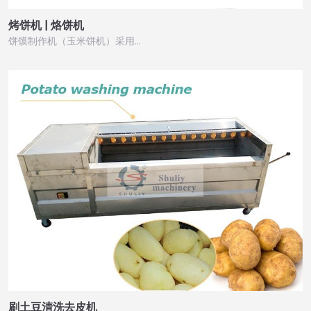
烤饼机 | 烙饼机
饼馍制作机（玉米饼机）采用…
刷土豆清洗去皮机