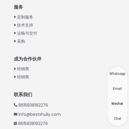
Italian
服务
Greek
定制服务
Urdu
技术支持
运输与交付
Swahili
采购
Turkish
Indonesian
成为合作伙伴
Thai
经销商
Vietnamese
Whatsapp
经销商
Japanese
Email
Korean
联系我们
Hindi
Wechat
8615838192276
Spanish
info@bestshuliy.com
Russian
Chat
8615838192276
Portuguese