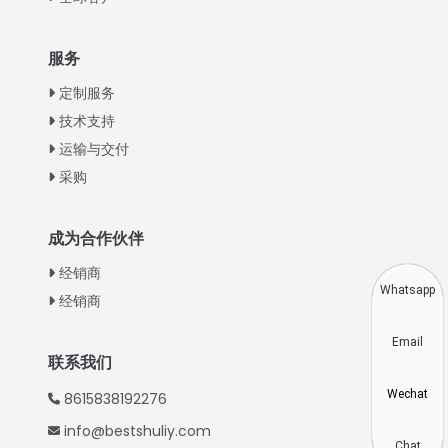
Italian
服务
Greek
定制服务
Urdu
技术支持
运输与交付
Swahili
采购
Turkish
Indonesian
成为合作伙伴
Thai
经销商
Vietnamese
Whatsapp
经销商
Japanese
Email
Korean
联系我们
Hindi
Wechat
8615838192276
Spanish
info@bestshuliy.com
Russian
Chat