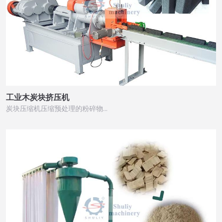
工业木炭块挤压机
炭块压缩机压缩预处理的粉碎物…