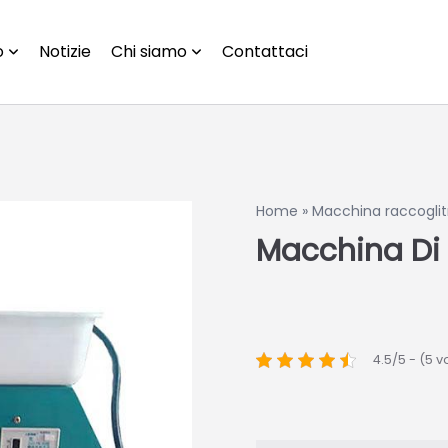
o
Notizie
Chi siamo
Contattaci
Home
»
Macchina raccoglitr
Macchina Di 
4.5/5 - (5 v