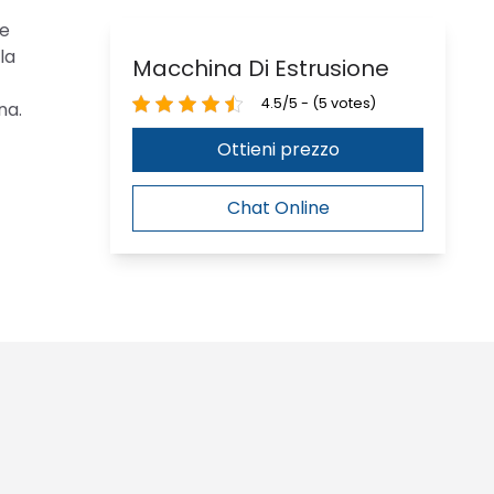
re
la
Macchina Di Estrusione
4.5/5 - (5 votes)
na.
Ottieni prezzo
Chat Online