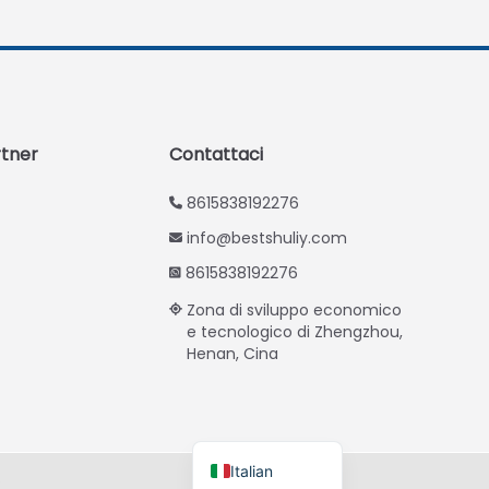
Thai
Vietnamese
Japanese
Korean
Hindi
rtner
Contattaci
Chinese
8615838192276
Spanish
info@bestshuliy.com
Russian
8615838192276
Portuguese
Zona di sviluppo economico
German
e tecnologico di Zhengzhou,
Henan, Cina
French
Arabic
English
Italian
.