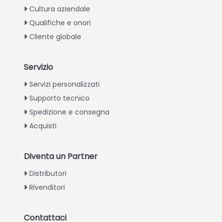
Cultura aziendale
Qualifiche e onori
Cliente globale
Servizio
Greek
Servizi personalizzati
Supporto tecnico
Urdu
Spedizione e consegna
Swahili
Acquisti
Turkish
Indonesian
Diventa un Partner
Thai
Distributori
Vietnamese
Rivenditori
Japanese
Korean
Contattaci