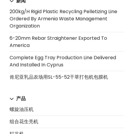
新闻
200kg/h Rigid Plastic Recycling Pelletizing Line
Ordered By Armenia Waste Management
Organization
6-20mm Rebar Straightener Exported To
America
Complete Egg Tray Production Line Delivered
And Installed In Cyprus
肯尼亚乳品农场用SL-55-52干草打包机包膜机
产品
螺旋油压机
组合花生壳机
打谷机