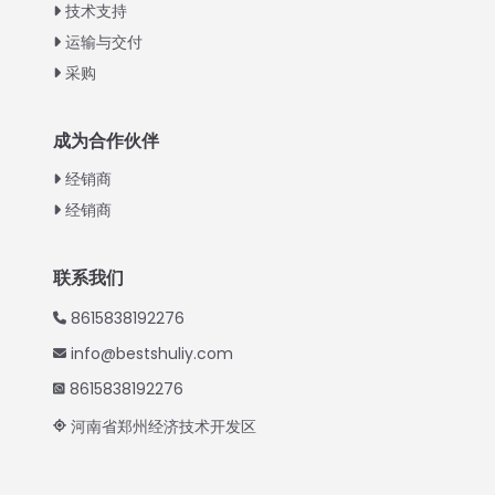
Urdu
技术支持
运输与交付
Swahili
采购
Turkish
Indonesian
成为合作伙伴
Thai
经销商
Vietnamese
经销商
Japanese
Korean
联系我们
Hindi
8615838192276
Spanish
info@bestshuliy.com
Russian
8615838192276
Portuguese
河南省郑州经济技术开发区
German
French