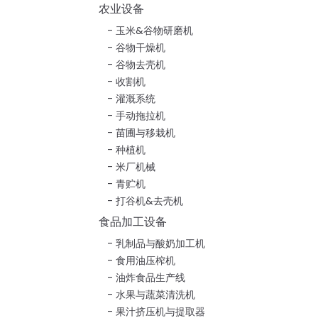
农业设备
玉米&谷物研磨机
谷物干燥机
谷物去壳机
收割机
灌溉系统
手动拖拉机
苗圃与移栽机
种植机
米厂机械
青贮机
打谷机&去壳机
食品加工设备
乳制品与酸奶加工机
食用油压榨机
油炸食品生产线
水果与蔬菜清洗机
果汁挤压机与提取器