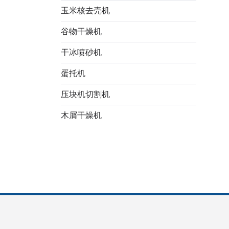
玉米核去壳机
谷物干燥机
干冰喷砂机
Italian
蛋托机
Greek
压块机切割机
Urdu
木屑干燥机
Swahili
Turkish
Indonesian
Thai
Vietnamese
Japanese
Korean