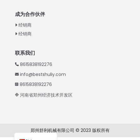
Indonesian
成为合作伙伴
Thai
经销商
Vietnamese
经销商
Japanese
Korean
联系我们
Hindi
8615838192276
Spanish
info@bestshuliy.com
Russian
8615838192276
Portuguese
河南省郑州经济技术开发区
German
French
Arabic
郑州舒利机械有限公司 © 2023 版权所有
English