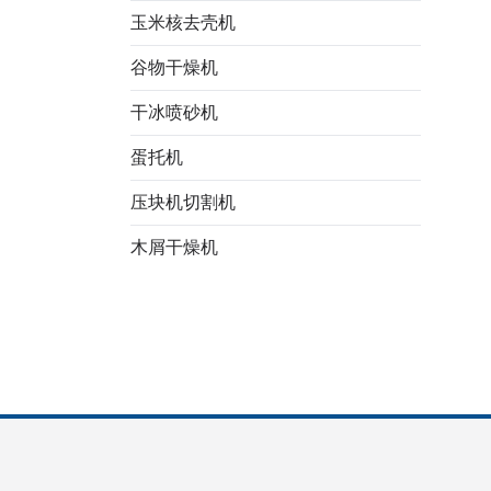
玉米核去壳机
谷物干燥机
干冰喷砂机
Italian
蛋托机
Greek
压块机切割机
Urdu
木屑干燥机
Swahili
Turkish
Indonesian
Thai
Vietnamese
Japanese
Korean