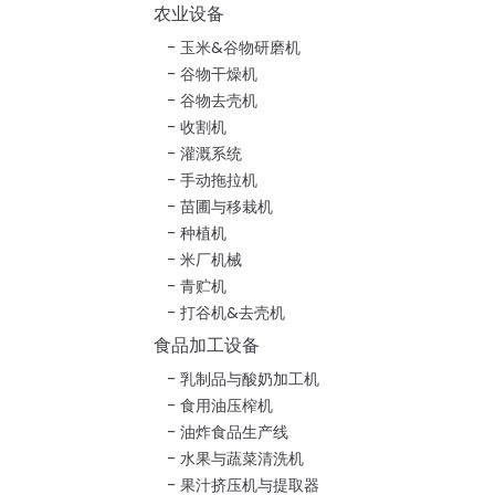
农业设备
玉米&谷物研磨机
谷物干燥机
谷物去壳机
收割机
灌溉系统
手动拖拉机
苗圃与移栽机
种植机
米厂机械
青贮机
打谷机&去壳机
食品加工设备
乳制品与酸奶加工机
食用油压榨机
油炸食品生产线
水果与蔬菜清洗机
果汁挤压机与提取器