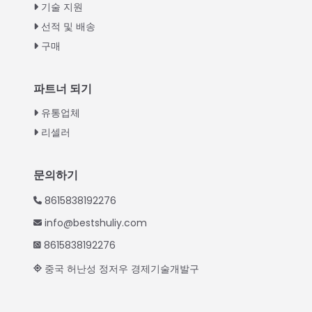
Urdu
기술 지원
선적 및 배송
Swahili
구매
Turkish
Indonesian
파트너 되기
Thai
유통업체
Vietnamese
리셀러
Japanese
Hindi
문의하기
Chinese
8615838192276
Spanish
info@bestshuliy.com
Russian
8615838192276
Portuguese
중국 허난성 정저우 경제기술개발구
German
French