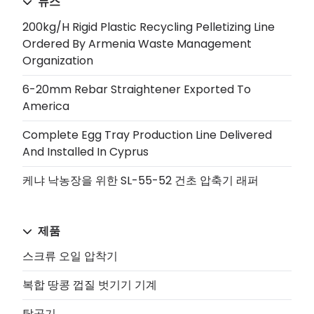
뉴스
200kg/h Rigid Plastic Recycling Pelletizing Line
Ordered By Armenia Waste Management
Organization
6-20mm Rebar Straightener Exported To
America
Complete Egg Tray Production Line Delivered
And Installed In Cyprus
케냐 낙농장을 위한 SL-55-52 건초 압축기 래퍼
제품
스크류 오일 압착기
복합 땅콩 껍질 벗기기 기계
탈곡기