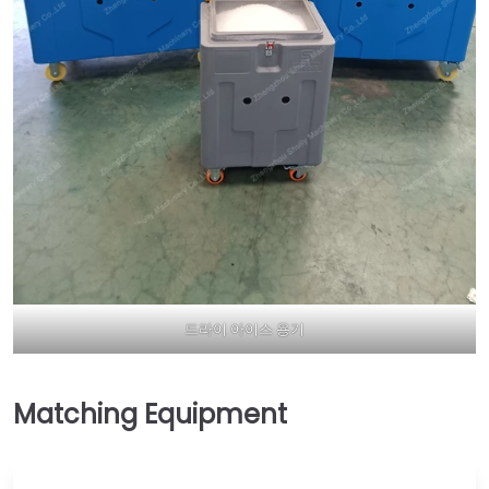
Italian
드라이 아이스 용기
Greek
Urdu
Swahili
Turkish
Indonesian