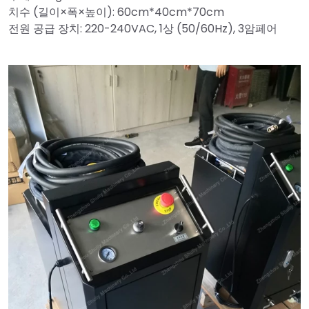
치수 (길이×폭×높이): 60cm*40cm*70cm
전원 공급 장치: 220-240VAC, 1상 (50/60Hz), 3암페어