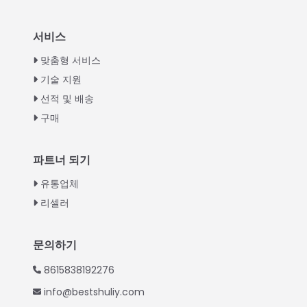
Italian
서비스
Greek
맞춤형 서비스
Urdu
기술 지원
선적 및 배송
Swahili
구매
Turkish
Indonesian
파트너 되기
Thai
유통업체
Vietnamese
리셀러
Japanese
Hindi
문의하기
Chinese
8615838192276
Spanish
info@bestshuliy.com
Russian