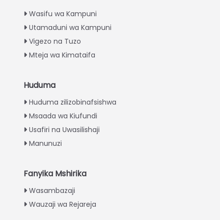
Wasifu wa Kampuni
Utamaduni wa Kampuni
Vigezo na Tuzo
Mteja wa Kimataifa
Huduma
Italian
Huduma zilizobinafsishwa
Greek
Msaada wa Kiufundi
Urdu
Usafiri na Uwasilishaji
Turkish
Manunuzi
Indonesian
Thai
Fanyika Mshirika
Vietnamese
Wasambazaji
Wauzaji wa Rejareja
Japanese