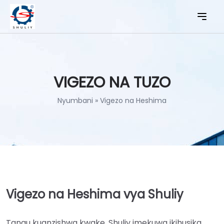
VIGEZO NA TUZO
Nyumbani
»
Vigezo na Heshima
Vigezo na Heshima vya Shuliy
Tangu kuanzishwa kwake, Shuliy imekuwa ikihusika