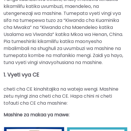
kikamilifu katika uvumbuzi, maendeleo, na
utengenezaji wa mashine. Tumepata vyeti vingi vya
sifa na tumepewa tuzo za “Kiwanda cha Kuaminika
cha Mwaka” na “Kiwanda cha Maendeleo katika
Usalama wa Viwanda” katika Mkoa wa Henan, China.
Pia tumeshiriki kikamilifu katika maonyesho
mbalimbali na shughuli za uvumbuzi wa mashine na
tumepata kombe na mafanikio mengi. Zaidi ya hayo,
tuna vyeti vingi vinavyohusiana na mashine.
1. Vyeti vya CE
cheti cha CE kinahitajika na wateja wengi. Mashine
zetu nyingi zina cheti cha CE. Hapa chini ni cheti
tofauti cha CE cha mashine:
Mashine za makaa ya mawe: