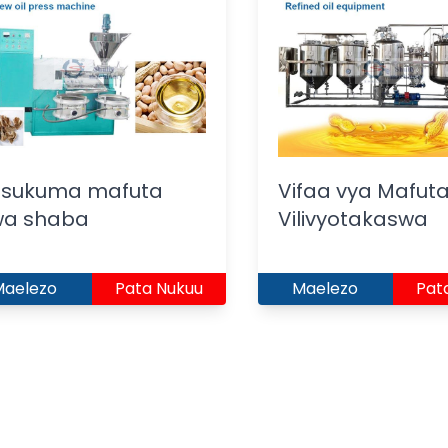
usukuma mafuta
Vifaa vya Mafut
wa shaba
Vilivyotakaswa
Maelezo
Pata Nukuu
Maelezo
Pat