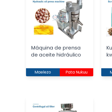
Máquina de prensa
K
de aceite hidráulico
k
Maelezo
Pata Nukuu