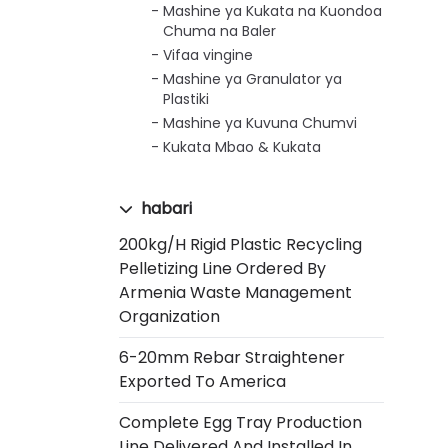
Mashine ya Kukata na Kuondoa
Chuma na Baler
Vifaa vingine
Mashine ya Granulator ya
Plastiki
Mashine ya Kuvuna Chumvi
Kukata Mbao & Kukata
habari
200kg/h Rigid Plastic Recycling
Pelletizing Line Ordered By
Armenia Waste Management
Organization
6-20mm Rebar Straightener
Exported To America
Complete Egg Tray Production
Line Delivered And Installed In