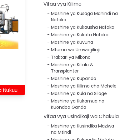
Vifaa vya Kilimo
Mashine ya Kusaga Mahindi na
Nafaka
Mashine ya Kukausha Nafaka
Mashine ya Kukata Nafaka
Mashine ya Kuvuna
Mfumo wa Umwagiliaji
Traktari ya Mikono
a
Mashine ya Kitalu &
Transplanter
Mashine ya Kupanda
Mashine ya Kilimo cha Mchele
a Nukuu
Mashine ya Kula na Silage
Mashine ya Kukamua na
Kuondoa Ganda
Vifaa vya Usindikaji wa Chakula
Mashine ya Kusindika Maziwa
na Mtindi
Mashine ya Kukandia Mafuta