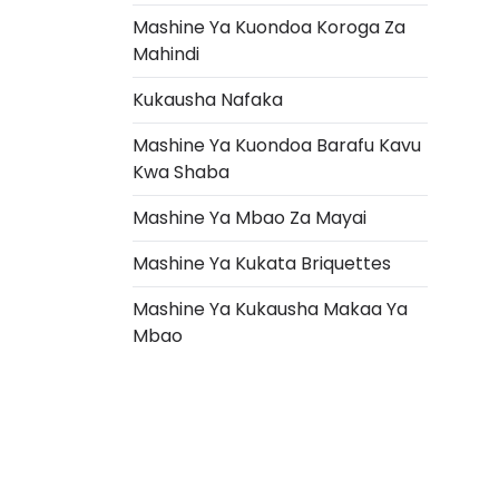
Mashine Ya Kuondoa Koroga Za
Mahindi
Kukausha Nafaka
Mashine Ya Kuondoa Barafu Kavu
Kwa Shaba
Mashine Ya Mbao Za Mayai
Mashine Ya Kukata Briquettes
Italian
Mashine Ya Kukausha Makaa Ya
Greek
Mbao
Urdu
Turkish
Indonesian
Thai
Vietnamese