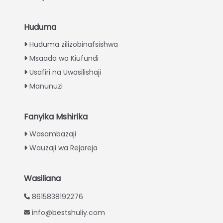
Huduma
Italian
Huduma zilizobinafsishwa
Greek
Msaada wa Kiufundi
Urdu
Usafiri na Uwasilishaji
Turkish
Manunuzi
Indonesian
Thai
Fanyika Mshirika
Vietnamese
Wasambazaji
Wauzaji wa Rejareja
Japanese
Korean
Wasiliana
Hindi
8615838192276
Chinese
info@bestshuliy.com
Spanish