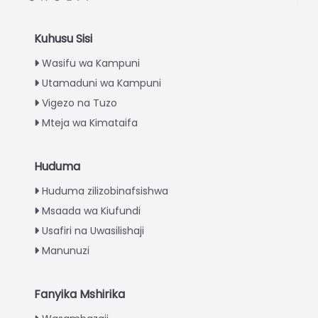
Kuhusu Sisi
Wasifu wa Kampuni
Utamaduni wa Kampuni
Vigezo na Tuzo
Mteja wa Kimataifa
Huduma
Italian
Huduma zilizobinafsishwa
Greek
Msaada wa Kiufundi
Urdu
Usafiri na Uwasilishaji
Turkish
Manunuzi
Indonesian
Thai
Fanyika Mshirika
Vietnamese