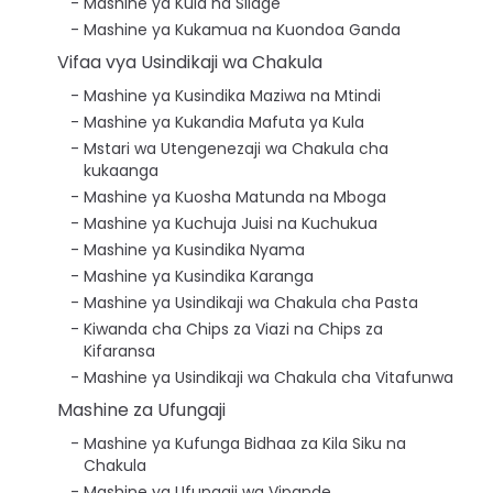
Mashine ya Kula na Silage
Mashine ya Kukamua na Kuondoa Ganda
Vifaa vya Usindikaji wa Chakula
Mashine ya Kusindika Maziwa na Mtindi
Mashine ya Kukandia Mafuta ya Kula
Mstari wa Utengenezaji wa Chakula cha
kukaanga
Mashine ya Kuosha Matunda na Mboga
Mashine ya Kuchuja Juisi na Kuchukua
Mashine ya Kusindika Nyama
Mashine ya Kusindika Karanga
Mashine ya Usindikaji wa Chakula cha Pasta
Kiwanda cha Chips za Viazi na Chips za
Kifaransa
Mashine ya Usindikaji wa Chakula cha Vitafunwa
Mashine za Ufungaji
Mashine ya Kufunga Bidhaa za Kila Siku na
Chakula
Mashine ya Ufungaji wa Vipande