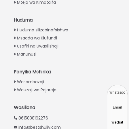
Mteja wa Kimataifa
Huduma
Italian
Huduma zilizobinafsishwa
Greek
Msaada wa Kiufundi
Urdu
Usafiri na Uwasilishaji
Turkish
Manunuzi
Indonesian
Thai
Fanyika Mshirika
Vietnamese
Wasambazaji
Wauzaji wa Rejareja
Japanese
Whatsapp
Korean
Wasiliana
Email
Hindi
8615838192276
Chinese
Wechat
info@bestshuliy.com
Spanish