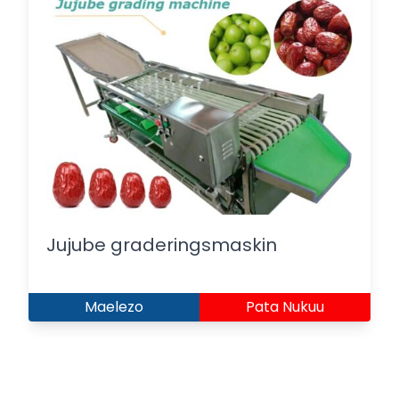
Jujube graderingsmaskin
Maelezo
Pata Nukuu