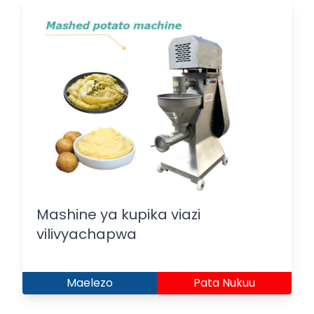
Mashine ya kupika viazi
vilivyachapwa
Maelezo
Pata Nukuu