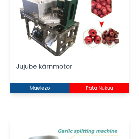
Jujube kärnmotor
Maelezo
Pata Nukuu