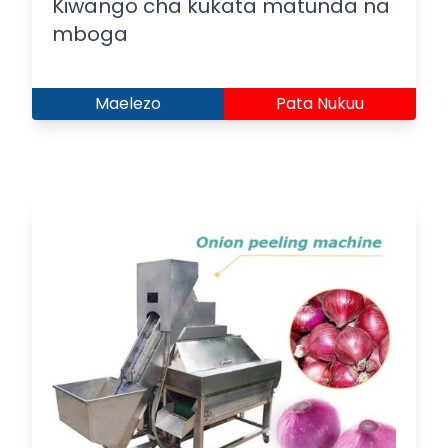
Kiwango cha kukata matunda na
mboga
Maelezo
Pata Nukuu