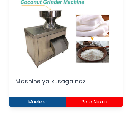
Mashine ya kusaga nazi
Maelezo
Pata Nukuu