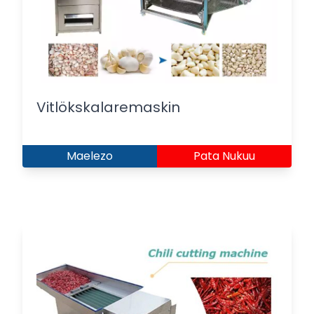
Vitlökskalaremaskin
Maelezo
Pata Nukuu