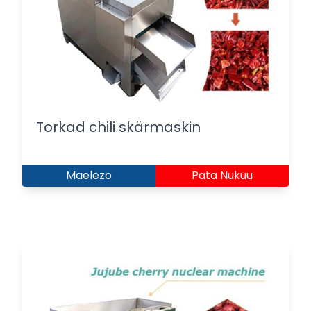
Torkad chili skärmaskin
Maelezo
Pata Nukuu