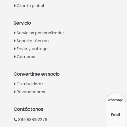
Cliente global
Servicio
Italian
Servicios personalizados
Soporte técnico
Greek
Envío y entrega
Urdu
Compras
Swahili
Turkish
Convertirse en socio
Indonesian
Distribuidores
Thai
Revendedores
Vietnamese
Whatsapp
Japanese
Contáctanos
Email
Korean
8615838192276
Hindi