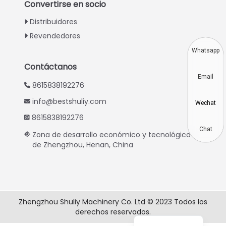
Convertirse en socio
Indonesian
Distribuidores
Thai
Revendedores
Vietnamese
Whatsapp
Japanese
Contáctanos
Email
Korean
8615838192276
Hindi
info@bestshuliy.com
Wechat
Chinese
8615838192276
Russian
Chat
Zona de desarrollo económico y tecnológico
de Zhengzhou, Henan, China
Portuguese
German
French
Arabic
Zhengzhou Shuliy Machinery Co. Ltd © 2023 Todos los
derechos reservados.
English