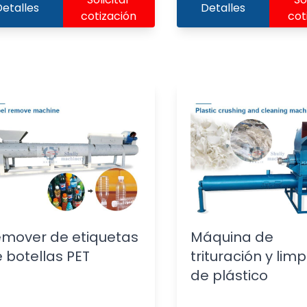
etalles
Detalles
cotización
cot
mover de etiquetas
Máquina de
 botellas PET
trituración y lim
de plástico