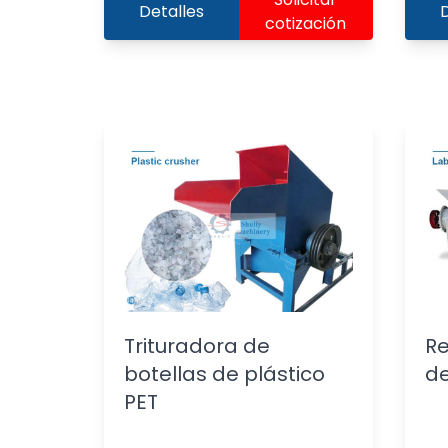
Detalles
D
cotización
Trituradora de
Re
botellas de plástico
de
PET