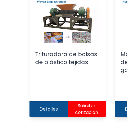
Trituradora de bolsas
Má
de plástico tejidas
d
g
Solicitar
Detalles
D
cotización