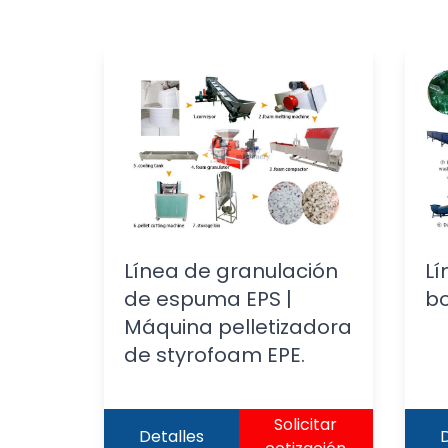
Línea de granulación
Lí
de espuma EPS |
bo
Máquina pelletizadora
de styrofoam EPE.
Solicitar
Detalles
D