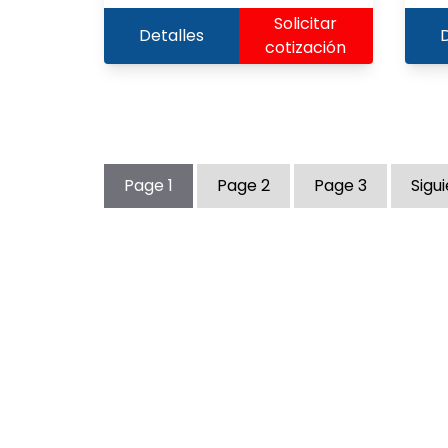
Solicitar
Detalles
D
cotización
Page
1
Page
2
Page
3
Sigu