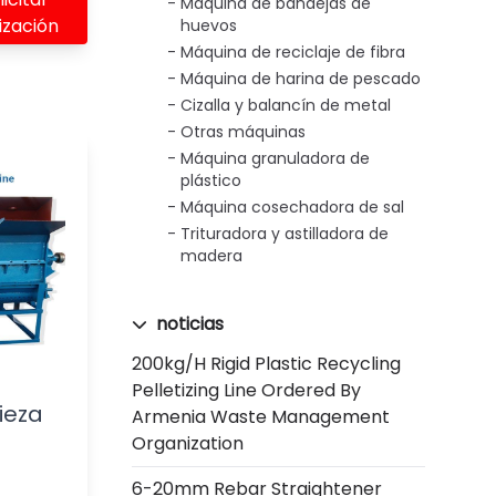
Máquina de bandejas de
ización
huevos
Máquina de reciclaje de fibra
Máquina de harina de pescado
Cizalla y balancín de metal
Otras máquinas
Máquina granuladora de
plástico
Máquina cosechadora de sal
Trituradora y astilladora de
madera
noticias
200kg/h Rigid Plastic Recycling
Pelletizing Line Ordered By
pieza
Armenia Waste Management
Organization
6-20mm Rebar Straightener