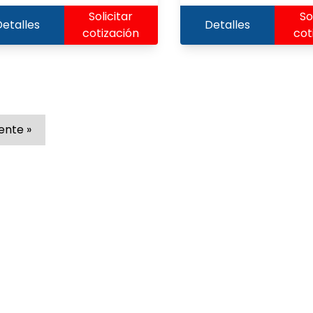
Solicitar
So
etalles
Detalles
cotización
cot
iente »