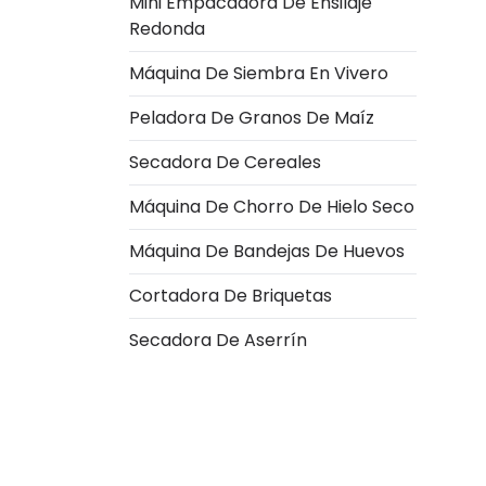
Mini Empacadora De Ensilaje
Redonda
Máquina De Siembra En Vivero
Peladora De Granos De Maíz
Secadora De Cereales
Máquina De Chorro De Hielo Seco
Máquina De Bandejas De Huevos
Italian
Cortadora De Briquetas
Greek
Secadora De Aserrín
Urdu
Swahili
Turkish
Indonesian