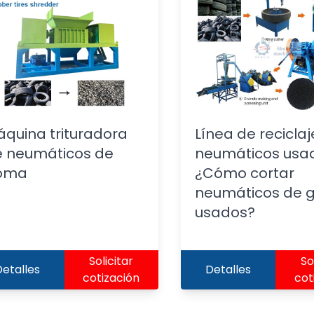
quina trituradora
Línea de recicla
e neumáticos de
neumáticos usad
oma
¿Cómo cortar
neumáticos de
usados?
Solicitar
So
etalles
Detalles
cotización
cot