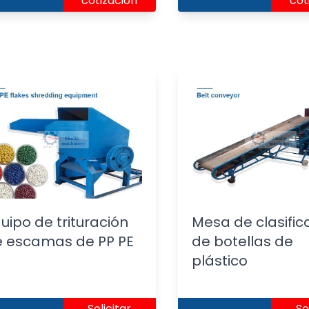
cotización
cot
uipo de trituración
Mesa de clasific
 escamas de PP PE
de botellas de
plástico
Solicitar
So