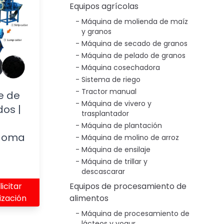
Equipos agrícolas
Máquina de molienda de maíz
y granos
Máquina de secado de granos
Máquina de pelado de granos
Máquina cosechadora
Sistema de riego
Tractor manual
je de
Máquina de vivero y
os |
trasplantador
Máquina de plantación
 goma
Máquina de molino de arroz
Máquina de ensilaje
Máquina de trillar y
descascarar
licitar
Equipos de procesamiento de
ización
alimentos
Máquina de procesamiento de
lácteos y yogur