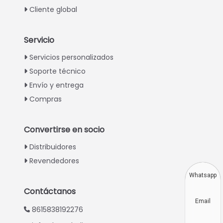
Cliente global
Servicio
Italian
Servicios personalizados
Soporte técnico
Greek
Envío y entrega
Urdu
Compras
Swahili
Turkish
Convertirse en socio
Indonesian
Distribuidores
Thai
Revendedores
Vietnamese
Whatsapp
Japanese
Contáctanos
Email
Korean
8615838192276
Hindi