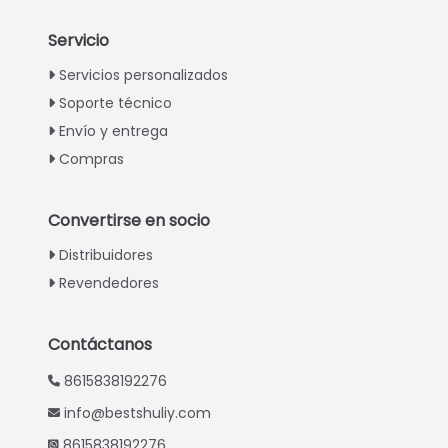
Servicio
Italian
Servicios personalizados
Soporte técnico
Greek
Envío y entrega
Urdu
Compras
Swahili
Turkish
Convertirse en socio
Indonesian
Distribuidores
Thai
Revendedores
Vietnamese
Japanese
Contáctanos
Korean
8615838192276
Hindi
info@bestshuliy.com
Chinese
8615838192276