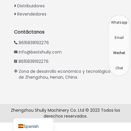
Indonesian
Distribuidores
Thai
Revendedores
Vietnamese
Whatsapp
Japanese
Contáctanos
Email
Korean
8615838192276
Hindi
info@bestshuliy.com
Wechat
Chinese
8615838192276
Russian
Chat
Zona de desarrollo económico y tecnológico
de Zhengzhou, Henan, China
Portuguese
German
French
Arabic
Zhengzhou Shuliy Machinery Co. Ltd © 2023 Todos los
derechos reservados.
English
Spanish