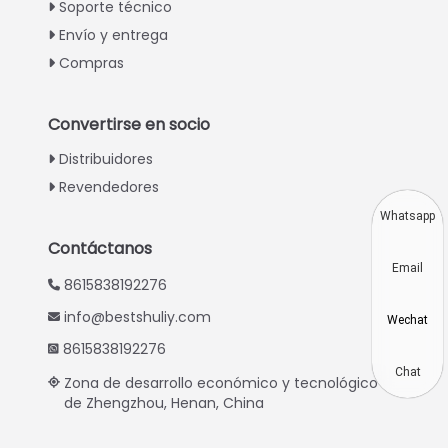
Soporte técnico
Greek
Envío y entrega
Urdu
Compras
Swahili
Turkish
Convertirse en socio
Indonesian
Distribuidores
Thai
Revendedores
Vietnamese
Whatsapp
Japanese
Contáctanos
Email
Korean
8615838192276
Hindi
info@bestshuliy.com
Wechat
Chinese
8615838192276
Russian
Chat
Zona de desarrollo económico y tecnológico
de Zhengzhou, Henan, China
Portuguese
German