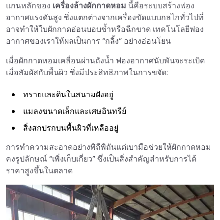
แกนหลักของ
เครื่องล้างผักกาดหอม
นี้คือระบบสร้างฟอง
อากาศแรงดันสูง ซึ่งแตกต่างจากเครื่องขัดแบบกลไกทั่วไปที่
อาจทำให้ใบผักกาดอ่อนบอบช้ำหรือฉีกขาด เทคโนโลยีฟอง
อากาศของเราให้ผลเป็นการ “กลิ้ง” อย่างอ่อนโยน
เมื่อผักกาดหอมเคลื่อนผ่านถังน้ำ ฟองอากาศนับพันจะระเบิด
เมื่อสัมผัสกับพื้นผิว ซึ่งมีประสิทธิภาพในการขจัด:
ทรายและดินในสนามฝังอยู่
แมลงขนาดเล็กและเศษอินทรีย์
สิ่งสกปรกบนพื้นผิวที่เหลืออยู่
การทำความสะอาดอย่างพิถีพิถันแต่เบามือช่วยให้ผักกาดหอม
คงรูปลักษณ์ “เพิ่งเก็บเกี่ยว” ซึ่งเป็นสิ่งสำคัญสำหรับการได้
ราคาสูงขึ้นในตลาด