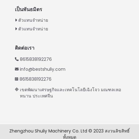
Turkish
เป็นพันธมิตร
Indonesian
ตัวแทนจำหน่าย
Vietnamese
ตัวแทนจำหน่าย
Japanese
Korean
ติดต่อเรา
Hindi
8615838192276
Chinese
info@bestshuliy.com
Spanish
8615838192276
Russian
เขตพัฒนาเศรษฐกิจและเทคโนโลยีเฉิงโจว มณฑลเหอ
หนาน ประเทศจีน
Portuguese
German
French
Arabic
Zhengzhou Shuliy Machinery Co. Ltd © 2023 สงวนลิขสิทธิ์
ทั้งหมด
English