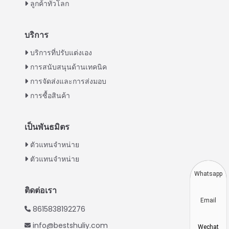
ลูกค้าทั่วโลก
บริการ
Italian
บริการที่ปรับแต่งเอง
การสนับสนุนด้านเทคนิค
Greek
การจัดส่งและการส่งมอบ
Urdu
การซื้อสินค้า
Swahili
Turkish
เป็นพันธมิตร
Indonesian
ตัวแทนจำหน่าย
Vietnamese
ตัวแทนจำหน่าย
Japanese
Whatsapp
Korean
ติดต่อเรา
Email
Hindi
8615838192276
Chinese
info@bestshuliy.com
Wechat