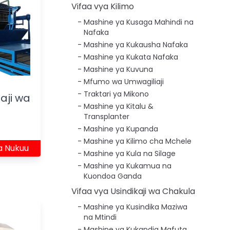
Vifaa vya Kilimo
Mashine ya Kusaga Mahindi na
Nafaka
Mashine ya Kukausha Nafaka
Mashine ya Kukata Nafaka
Mashine ya Kuvuna
Mfumo wa Umwagiliaji
Traktari ya Mikono
aji wa
Mashine ya Kitalu &
Transplanter
Mashine ya Kupanda
Mashine ya Kilimo cha Mchele
a Nukuu
Mashine ya Kula na Silage
Mashine ya Kukamua na
Kuondoa Ganda
Vifaa vya Usindikaji wa Chakula
Mashine ya Kusindika Maziwa
na Mtindi
Mashine ya Kukandia Mafuta