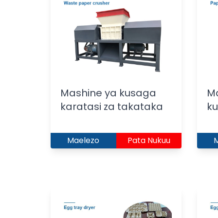
Mashine ya kusaga
M
karatasi za takataka
ku
Maelezo
Pata Nukuu