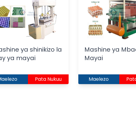
shine ya shinikizo la
Mashine ya Mba
ay ya mayai
Mayai
Maelezo
Pata Nukuu
Maelezo
Pat