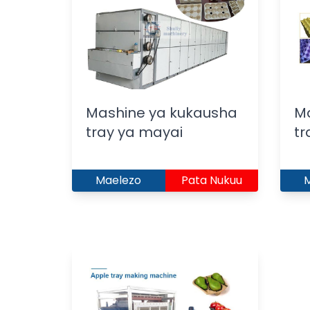
Mashine ya kukausha
Ma
tray ya mayai
tr
Maelezo
Pata Nukuu