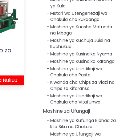
ya Kula
Mstari wa Utengenezaji wa
Chakula cha kukaanga
Mashine ya Kuosha Matunda
na Mboga
Mashine ya Kuchuja Juisi na
Kuchukua
o za
Mashine ya Kusindika Nyama
Mashine ya Kusindika Karanga
Mashine ya Usindikaji wa
Chakula cha Pasta
a Nukuu
Kiwanda cha Chips za Viazi na
Chips za Kifaransa
Mashine ya Usindikaji wa
Chakula cha Vitafunwa
Mashine za Ufungaji
Mashine ya Kufunga Bidhaa za
Kila Siku na Chakula
Mashine ya Ufungaji wa