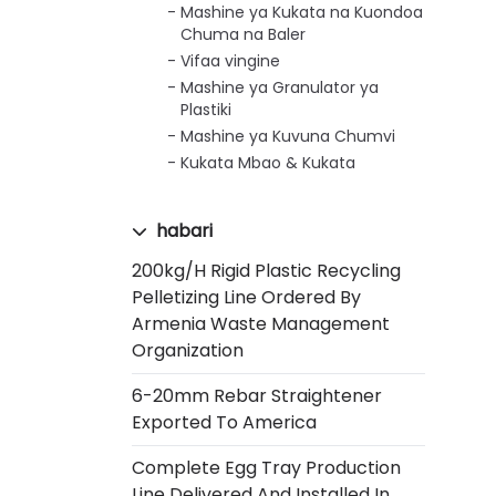
Mashine ya Kukata na Kuondoa
Chuma na Baler
Vifaa vingine
Mashine ya Granulator ya
Plastiki
Mashine ya Kuvuna Chumvi
Kukata Mbao & Kukata
habari
200kg/h Rigid Plastic Recycling
Pelletizing Line Ordered By
Armenia Waste Management
Organization
6-20mm Rebar Straightener
Exported To America
Complete Egg Tray Production
Line Delivered And Installed In