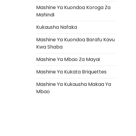
Mashine Ya Kuondoa Koroga Za
Mahindi
Kukausha Nafaka
Mashine Ya Kuondoa Barafu Kavu
Kwa Shaba
Mashine Ya Mbao Za Mayai
Mashine Ya Kukata Briquettes
Italian
Mashine Ya Kukausha Makaa Ya
Greek
Mbao
Urdu
Turkish
Indonesian
Thai
Vietnamese