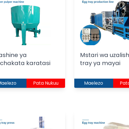
ashine ya
Mstari wa uzalish
chakata karatasi
tray ya mayai
Maelezo
Pata Nukuu
Maelezo
Pat