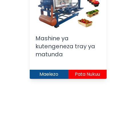
Mashine ya
kutengeneza tray ya
matunda
Maelezo
Pata Nukuu