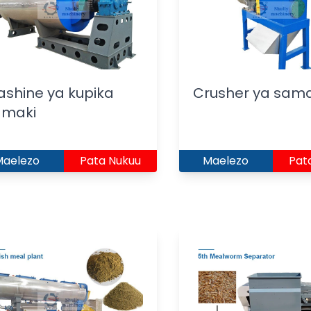
shine ya kupika
Crusher ya sama
amaki
Maelezo
Pata Nukuu
Maelezo
Pat