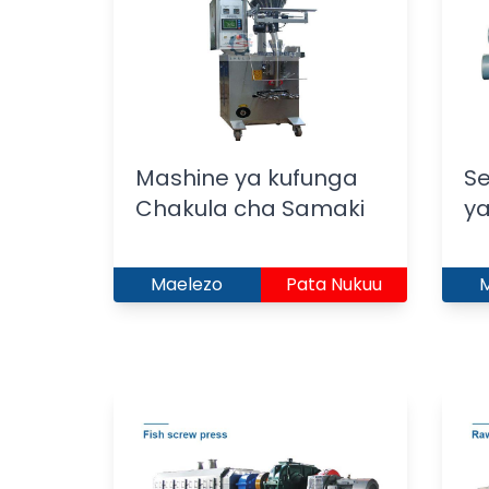
Mashine ya kufunga
S
Chakula cha Samaki
y
Maelezo
Pata Nukuu