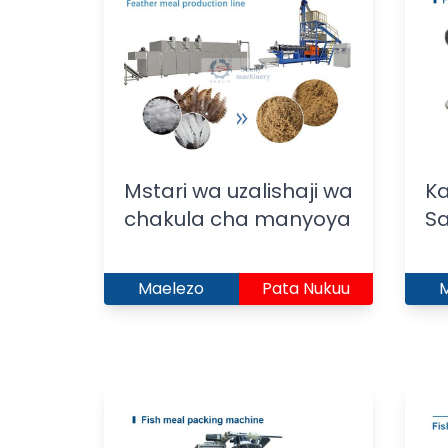
Mstari wa uzalishaji wa
Ka
chakula cha manyoya
S
Maelezo
Pata Nukuu