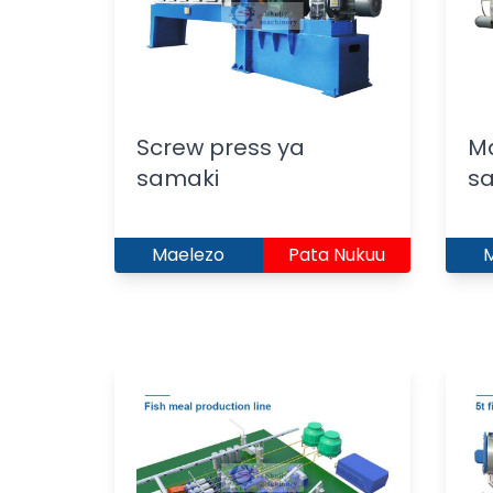
Screw press ya
Ma
samaki
s
Maelezo
Pata Nukuu