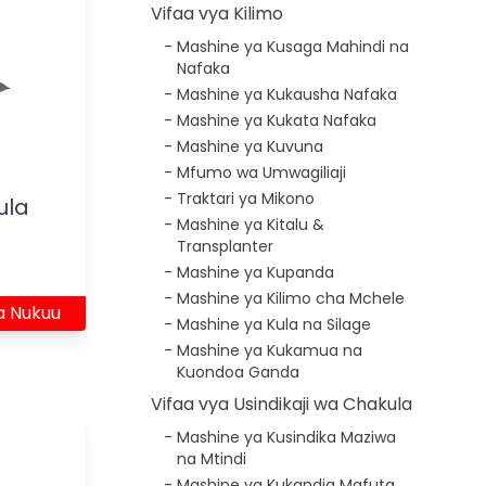
Vifaa vya Kilimo
Mashine ya Kusaga Mahindi na
Nafaka
Mashine ya Kukausha Nafaka
Mashine ya Kukata Nafaka
Mashine ya Kuvuna
Mfumo wa Umwagiliaji
Traktari ya Mikono
ula
Mashine ya Kitalu &
Transplanter
Mashine ya Kupanda
Mashine ya Kilimo cha Mchele
a Nukuu
Mashine ya Kula na Silage
Mashine ya Kukamua na
Kuondoa Ganda
Vifaa vya Usindikaji wa Chakula
Mashine ya Kusindika Maziwa
na Mtindi
Mashine ya Kukandia Mafuta