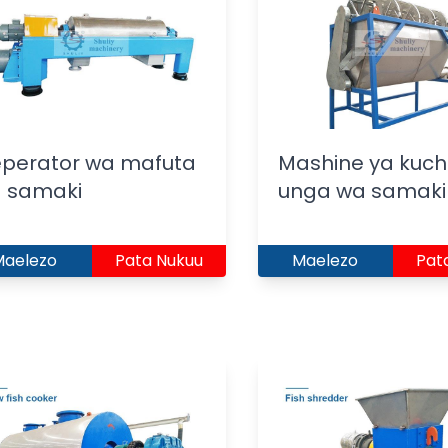
eperator wa mafuta
Mashine ya kuch
a samaki
unga wa samaki
Maelezo
Pata Nukuu
Maelezo
Pat