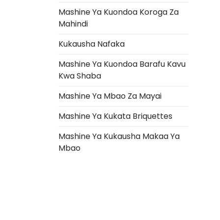
Mashine Ya Kuondoa Koroga Za
Mahindi
Kukausha Nafaka
Mashine Ya Kuondoa Barafu Kavu
Kwa Shaba
Mashine Ya Mbao Za Mayai
Mashine Ya Kukata Briquettes
Italian
Mashine Ya Kukausha Makaa Ya
Greek
Mbao
Urdu
Turkish
Indonesian
Thai
Vietnamese