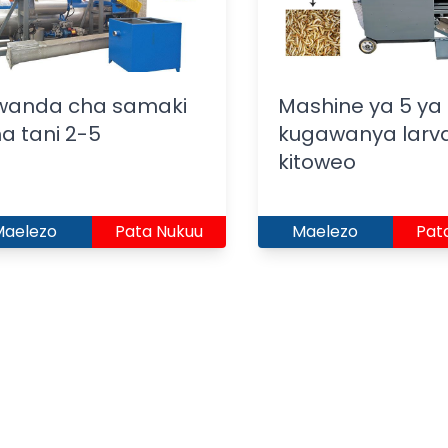
iwanda cha samaki
Mashine ya 5 ya
a tani 2-5
kugawanya larv
kitoweo
Maelezo
Pata Nukuu
Maelezo
Pat