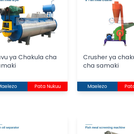
vu ya Chakula cha
Crusher ya chak
amaki
cha samaki
Maelezo
Pata Nukuu
Maelezo
Pat