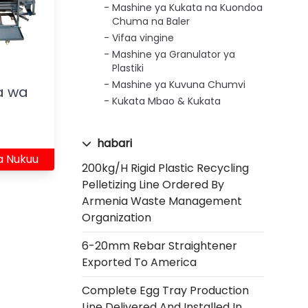
Mashine ya Kukata na Kuondoa
Chuma na Baler
Vifaa vingine
Mashine ya Granulator ya
Plastiki
Mashine ya Kuvuna Chumvi
a wa
Kukata Mbao & Kukata
habari
a Nukuu
200kg/h Rigid Plastic Recycling
Pelletizing Line Ordered By
Armenia Waste Management
Organization
6-20mm Rebar Straightener
Exported To America
Complete Egg Tray Production
Line Delivered And Installed In