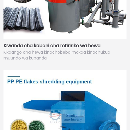
Kiwanda cha kaboni cha mtiririko wa hewa
Kikaango cha hewa kinachobeba makaa kinachukua
muundo wa kupanda…