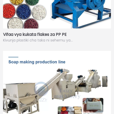
Vifaa vya kukata flakes za PP PE
Kivunja plastiki cha taka ni sehemu ya…