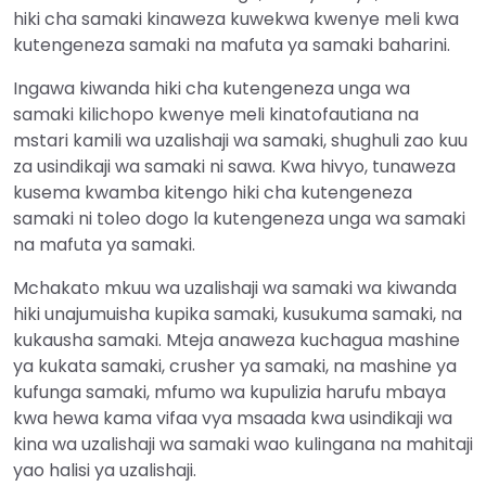
hiki cha samaki kinaweza kuwekwa kwenye meli kwa
kutengeneza samaki na mafuta ya samaki baharini.
Ingawa kiwanda hiki cha kutengeneza unga wa
samaki kilichopo kwenye meli kinatofautiana na
mstari kamili wa uzalishaji wa samaki, shughuli zao kuu
za usindikaji wa samaki ni sawa. Kwa hivyo, tunaweza
kusema kwamba kitengo hiki cha kutengeneza
samaki ni toleo dogo la kutengeneza unga wa samaki
na mafuta ya samaki.
Mchakato mkuu wa uzalishaji wa samaki wa kiwanda
hiki unajumuisha kupika samaki, kusukuma samaki, na
kukausha samaki. Mteja anaweza kuchagua mashine
ya kukata samaki, crusher ya samaki, na mashine ya
kufunga samaki, mfumo wa kupulizia harufu mbaya
kwa hewa kama vifaa vya msaada kwa usindikaji wa
kina wa uzalishaji wa samaki wao kulingana na mahitaji
yao halisi ya uzalishaji.