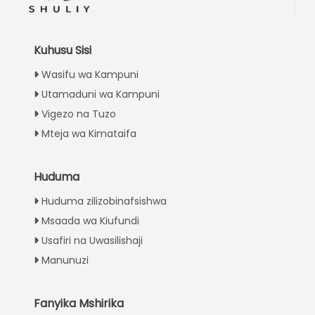
Kuhusu Sisi
Wasifu wa Kampuni
Utamaduni wa Kampuni
Vigezo na Tuzo
Mteja wa Kimataifa
Huduma
Italian
Huduma zilizobinafsishwa
Greek
Msaada wa Kiufundi
Urdu
Usafiri na Uwasilishaji
Turkish
Manunuzi
Indonesian
Thai
Fanyika Mshirika